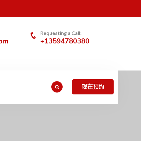
Requesting a Call:
0pm
+13594780380
现在预约