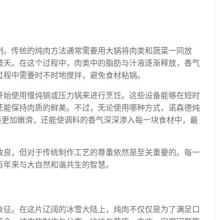
制。传统的炖肉方法通常需要用大锅将肉类和蔬菜一同放
整天。在这个过程中，肉类中的脂肪与汁液逐渐释放，香气
过程中需要时不时地搅拌，避免食材粘锅。
开始使用慢炖锅或压力锅来进行烹饪。这些设备能够在短时
还能保持肉质的鲜美。不过，无论使用哪种方式，诺森德炖
质更加嫩滑，还能使调料的香气深深渗入每一块食材中，最
改良，但对于传统制作工艺的尊重依然是至关重要的。每一
百年来与大自然和谐共生的智慧。
象征。在这片辽阔的冰雪大陆上，炖肉不仅仅是为了满足口