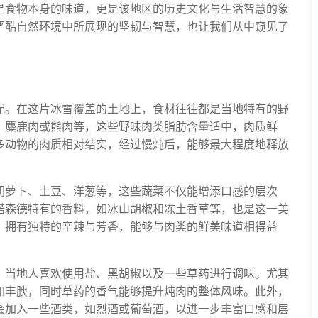
是食物本身的味道，更是该地区的历史文化与生活智慧的象
严酷自然环境中所展现的坚韧与智慧，也让我们从中窥见了
配。在这片冰雪覆盖的土地上，食材往往都是当地特有的野
、麋鹿肉或熊肉等，这些野味肉类脂肪含量适中，肉质鲜
多动物的肉质相对结实，经过慢炖后，能够最大程度地释放
胡萝卜、土豆、洋葱等，这些蔬菜不仅能增添口感的层次
诺森德特有的香料，如冰山胡椒和冻土香草等，也是这一美
，拥有独特的辛辣与芳香，能够与肉类的鲜美味道相得益
。当地人喜欢使用盐、黑胡椒以及一些草药进行调味。尤其
加丰腴，同时草药的香气能够提升炖肉的整体风味。此外，
会加入一些酒类，如烈酒或葡萄酒，以进一步丰富口感和层