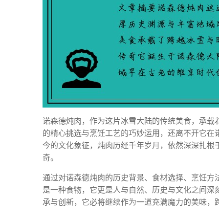
诺森德炖肉，作为这片冰雪大陆的传统美食，承载
的精心挑选与烹饪工艺的巧妙运用，还离不开它在
今的文化象征，炖肉历经千年岁月，依然深深扎根
奇。
通过对诺森德炖肉的历史背景、食材选择、烹饪方
是一种食物，它更是人与自然、历史与文化之间深
承与创新，它必将继续作为一道充满魔力的美味，