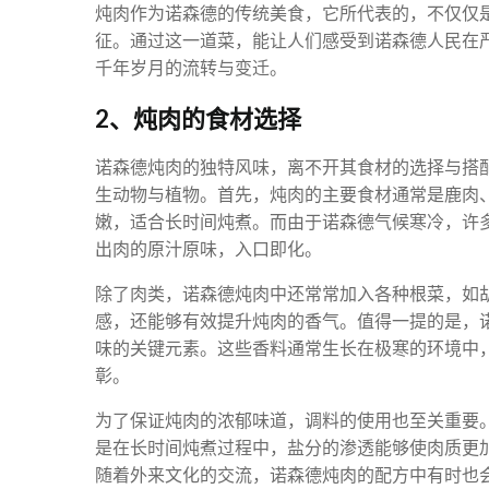
炖肉作为诺森德的传统美食，它所代表的，不仅仅
征。通过这一道菜，能让人们感受到诺森德人民在
千年岁月的流转与变迁。
2、炖肉的食材选择
诺森德炖肉的独特风味，离不开其食材的选择与搭
生动物与植物。首先，炖肉的主要食材通常是鹿肉
嫩，适合长时间炖煮。而由于诺森德气候寒冷，许
出肉的原汁原味，入口即化。
除了肉类，诺森德炖肉中还常常加入各种根菜，如
感，还能够有效提升炖肉的香气。值得一提的是，
味的关键元素。这些香料通常生长在极寒的环境中
彰。
为了保证炖肉的浓郁味道，调料的使用也至关重要
是在长时间炖煮过程中，盐分的渗透能够使肉质更
随着外来文化的交流，诺森德炖肉的配方中有时也