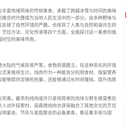
与丰富地域风味的传统美食，承载了跨越冰雪与时间的美味
的维京时代便成为当地人民生活中的一部分。由多种野味与
仅反映了自然环境的严酷，也体现了人类与自然和谐共生的
、烹饪方法、文化传承等四个方面，全面探讨这一美食的独
越时空的美味传奇。
德大陆的气候异常严寒，食物资源匮乏。在这种恶劣的环境
方式来维持生计。炖肉作为一种能充分利用食材、保留营养
仅能够提供足够的热量，还能够通过长时间慢炖，提升肉质
与完善。最早的炖肉或许只是将简单的肉块与野生根菜煮在
京人对外探索时，诺森德炖肉也逐渐融合了其他文化的烹饪
当地宴会、节庆与家庭聚会的必备美食，象征着丰收与团