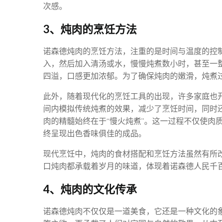
次感。
3、炖肉的烹饪方法
诺森德炖肉的烹饪方法，注重的是时间与温度的控
入，然后加入清汤或水，慢慢炖煮数小时，甚至一
四溢，口感更加浓郁。为了确保炖肉的嫩滑，炖煮
此外，随着现代化的烹饪工具的出现，许多家庭也
间内模拟传统炖煮的效果，减少了烹饪时间，同时
肉的精髓始终在于“慢火炖煮”。这一过程不仅使肉
终呈现出色香味俱佳的成品。
现代烹饪中，炖肉的食材搭配和烹饪方法虽然有所
口炖肉都承载着岁月的味道，体现着诺森德人民千
4、炖肉的文化传承
诺森德炖肉不仅仅是一道美食，它还是一种文化的