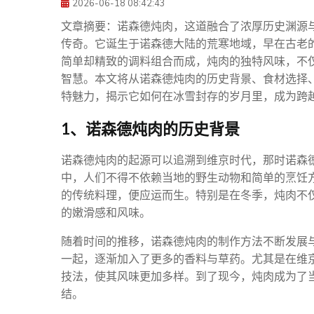
2026-06-18 08:42:43
文章摘要：诺森德炖肉，这道融合了浓厚历史渊源
传奇。它诞生于诺森德大陆的荒寒地域，早在古老
简单却精致的调料组合而成，炖肉的独特风味，不
智慧。本文将从诺森德炖肉的历史背景、食材选择
特魅力，揭示它如何在冰雪封存的岁月里，成为跨
1、诺森德炖肉的历史背景
诺森德炖肉的起源可以追溯到维京时代，那时诺森
中，人们不得不依赖当地的野生动物和简单的烹饪
的传统料理，便应运而生。特别是在冬季，炖肉不
的嫩滑感和风味。
随着时间的推移，诺森德炖肉的制作方法不断发展
一起，逐渐加入了更多的香料与草药。尤其是在维
技法，使其风味更加多样。到了现今，炖肉成为了
结。