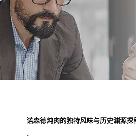
诺森德炖肉的独特风味与历史渊源探